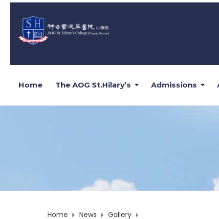
Home
The AOG St.Hilary’s
Admissions
Home
News
Gallery
Page 2